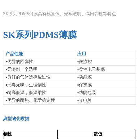
SK系列PDMS薄膜具有模量低、光学透明、高回弹性等特点
SK
系列PDMS薄膜
产品性能
应用
▪
▪
优异的回弹性
微流控
▪
▪
无溶剂、全透明
柔性电子基底
▪
▪
良好的气体选择透过性
功能膜
▪
▪
无毒无味，生理惰性
保护膜
▪
▪
耐高低温，低温柔性
功能包装
▪
▪
优异的耐热、化学稳定性
介电膜
典型物化数据
物性
数值