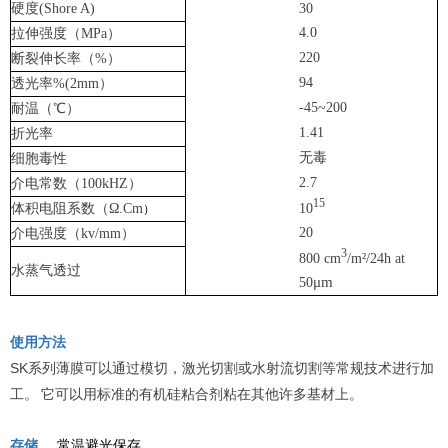
硬度(Shore A)
30
4.0
拉伸强度（MPa）
220
断裂伸长率（%）
94
透光率%(2mm）
-45~200
耐温（℃）
1.41
折光率
无毒
细胞毒性
2.7
介电常数（100kHZ）
15
10
体积电阻系数（
Ω.Cm
）
20
介电强度（kv
/mm
）
3
800 cm
/m²/24h at
水蒸气透过
μm
50
使用方法
SK
系列薄膜
可以通过模切，激光切割或水射流切割等常规技术进行加
工。
它可以用标准的有机硅粘合剂粘在其他许多基材上
。
存储
常温避光保存。