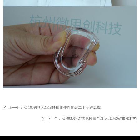
上一个：
C-105透明PDMS硅橡胶弹性体聚二甲基硅氧烷
ꄴ
下一个：
C-0030超柔软低模量全透明PDMS硅橡胶材料
ꄲ