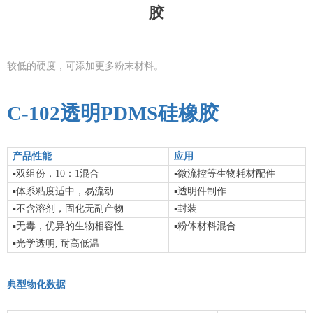
胶
较低的硬度，可添加更多粉末材料。
C-102
透明PDMS硅橡胶
产品性能
应用
▪
▪
双组份，10：1混合
微流控等生物耗材配件
▪
▪
体系粘度适中，易流动
透明件制作
▪
▪
不含溶剂
，固化无副产物
封装
▪
▪
无毒，优异的生物相容性
粉体材料混合
▪
光学透明,
耐高低温
典型物化数据