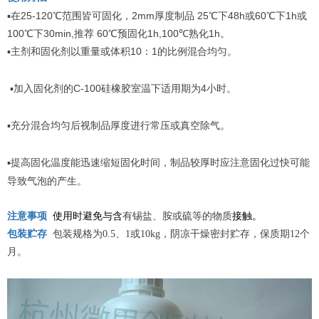
▪
25-120
2mm
25
48h
60
1h
在
℃范围皆可固化，
厚度制品
℃下
或
℃下
或
100
30min,
60
1h,100
1h
℃下
推荐
℃预固化
℃熟化
。
▪
10
1
主剂和固化剂以重量或体积
：
的比例混合均匀。
▪
C-100
4
加入固化剂的
硅橡胶室温下适用期为
小时。
▪
充分混合均匀后视制品厚度进行常压或真空除气。
▪
提高固化温度能迅速缩短固化时间，制品较厚时应注意固化过快可能
导致气泡的产生。
注意事项
使用时避免与含
有锡盐、胺或硫等的物质
接触。
包装贮存
包装规格为0.5、1或10kg，阴凉干燥密封贮存
，保质期12个
月。