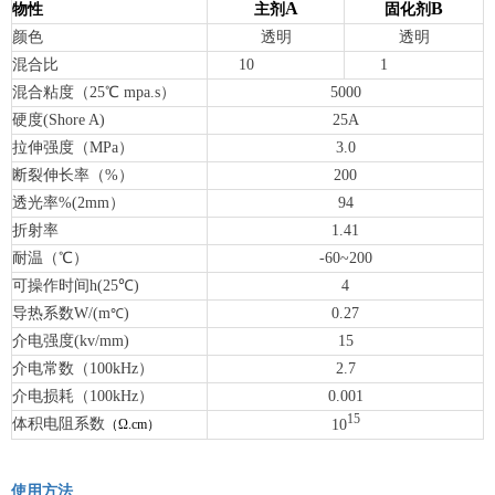
A
B
物性
主剂
固化剂
颜色
透明
透明
混合比
10
1
混合粘度（25
℃
mpa.s）
5000
硬度(Shore A)
25A
拉伸强度（MPa）
3.0
断裂伸长率（%）
200
透光率%(2mm）
94
折射率
1.41
耐温（℃）
-60~200
可操作时间h(25
℃)
4
导热系数W/(m
)
0.27
℃
介电强度(kv/mm)
15
介电常数（100kHz）
2.7
介电损耗（100kHz）
0.001
15
体积电阻系数
10
（Ω
.cm
）
使用方法