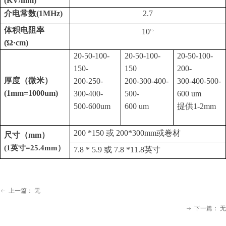
(
KV/mm)
介电常
数
(
1MH
z
)
2
.7
体积电阻
率
1
0
1
5
(
Ώ
·cm
)
2
0-50-100-
2
0-50-100-
2
0-50-100-
150-
150
200-
厚度（微米）
200-
250-
200-300-400-
3
00-400-500
-
(
1
mm
=1000
um
)
300-400-
500-
600
u
m
500
-60
0
u
m
600
u
m
提
供
1-2
mm
2
00
*150
或
2
00*
300
mm
或卷材
尺寸
（
mm
）
(
1
英
寸
=25.4
m
m
）
7.8
*
5.9
或
7.8
*11.
8
英
寸
上一篇：
无
ꂃ
下一篇：
无
ꁹ