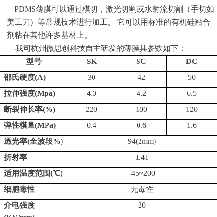
PDMS
薄膜
可以通过模切，激光切割或水射流切割
（手切如
美工刀）
等常规技术进行加工
。
它可以用标准的有机硅粘合
剂粘在
其他
许多基材上
。
我司
杭州微思创科技
自主研发的
薄膜其参数如下
：
型号
S
K
SC
DC
邵氏硬
度
(
A)
3
0
42
50
拉伸强
度
(
Mpa
)
4
.0
4
.2
6.5
断裂伸长
率
(
%)
22
0
1
8
0
12
0
弹性模
量
(
MP
a
)
0
.4
0
.
6
1.
6
透光
率
(
全波
段
%)
9
4
(
2mm)
折射率
1
.41
适用温度范
围
(
℃
)
-4
5
~2
0
0
细胞毒性
无毒性
介电强
度
2
0