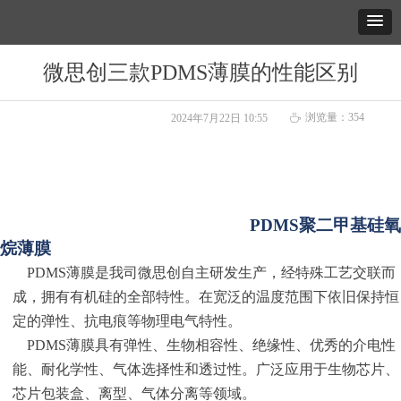
微思创三款PDMS薄膜的性能区别
浏览量：
354
2024年7月22日
10:55
ꄘ
P
DMS
聚二甲基硅氧
烷薄
膜
PDMS
薄
膜是
我司
微思创
自主研发生产
，经特殊工艺交联而
成，
拥有有机硅的全部特性。在宽泛的温度范围下依旧保持恒
定的
弹性、
抗电痕等物理电气特性。
PDMS
薄膜
具有弹性、生物相容性、绝缘性、优秀的介电性
能、耐化学性、气体选择性和透过性
。
广泛应用于生物
芯片
、
芯片包装盒
、
离型、
气体分离等领域。